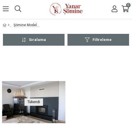
0
Şömine Modelleri
Sıralama
Filtreleme
Tükendi