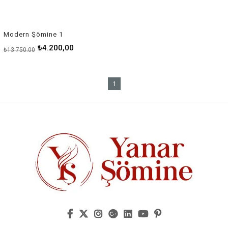
Modern Şömine 1
₺4.200,00
₺13.750,00
1