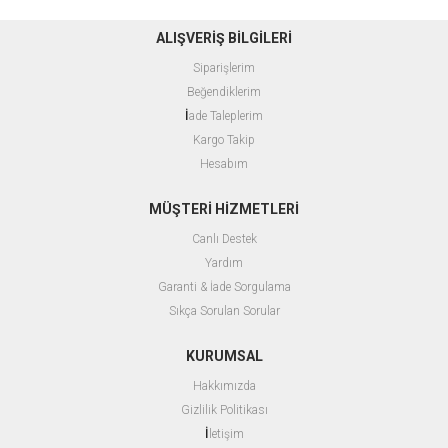
ALIŞVERİŞ BİLGİLERİ
Siparişlerim
Beğendiklerim
İ
ade Taleplerim
Kargo Takip
Hesabım
MÜŞTERİ HİZMETLERİ
Canlı Destek
Yardım
Garanti & İade Sorgulama
Sıkça Sorulan Sorular
KURUMSAL
Hakkımızda
G
izlilik Politikası
İ
letişim