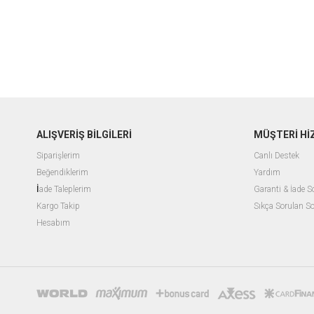
ALIŞVERİŞ BİLGİLERİ
MÜŞTERİ Hİ
Siparişlerim
Canlı Destek
Beğendiklerim
Yardım
İ
ade Taleplerim
Garanti & İade 
Kargo Takip
Sıkça Sorulan So
Hesabım