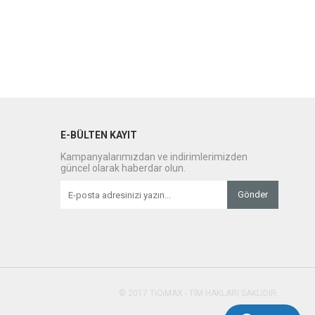
E-BÜLTEN KAYIT
Kampanyalarımızdan ve indirimlerimizden
güncel olarak haberdar olun.
Gönder
© 2017 TıCıMAX - TİM HAKLARI SAKLIDIR.