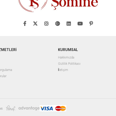
ZMETLERİ
KURUMSAL
Hakkımızda
G
izlilik Politikası
İ
Sorgulama
letişim
rular