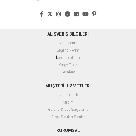
ALIŞVERİŞ BİLGİLERİ
Siparişlerim
Beğendiklerim
İ
ade Taleplerim
Kargo Takip
Hesabım
MÜŞTERİ HİZMETLERİ
Canlı Destek
Yardım
Garanti & İade Sorgulama
Sıkça Sorulan Sorular
KURUMSAL