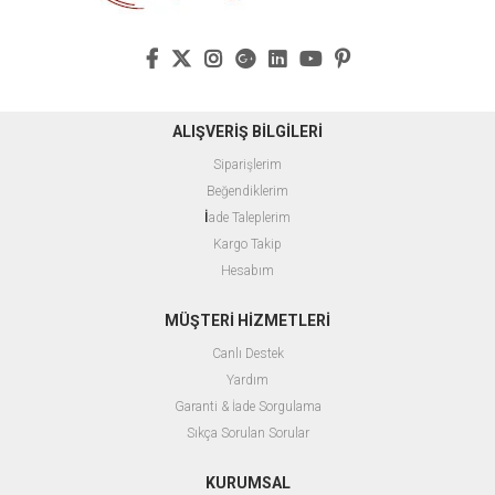
ALIŞVERİŞ BİLGİLERİ
Siparişlerim
Beğendiklerim
İ
ade Taleplerim
Kargo Takip
Hesabım
MÜŞTERİ HİZMETLERİ
Canlı Destek
Yardım
Garanti & İade Sorgulama
Sıkça Sorulan Sorular
KURUMSAL